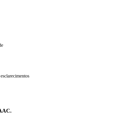
de
 esclarecimentos
DAAC.