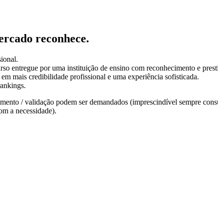
mercado reconhece.
ional.
rso entregue por uma instituição de ensino com reconhecimento e prestí
 em mais credibilidade profissional e uma experiência sofisticada.
rankings.
nto / validação podem ser demandados (imprescindível sempre consult
om a necessidade).