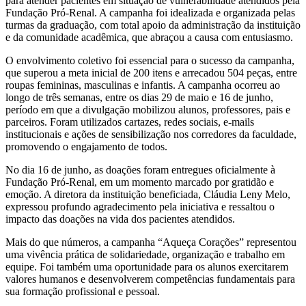
para atender pacientes em situação de vulnerabilidade atendidos pela
Fundação Pró-Renal. A campanha foi idealizada e organizada pelas
turmas da graduação, com total apoio da administração da instituição
e da comunidade acadêmica, que abraçou a causa com entusiasmo.
O envolvimento coletivo foi essencial para o sucesso da campanha,
que superou a meta inicial de 200 itens e arrecadou 504 peças, entre
roupas femininas, masculinas e infantis. A campanha ocorreu ao
longo de três semanas, entre os dias 29 de maio e 16 de junho,
período em que a divulgação mobilizou alunos, professores, pais e
parceiros. Foram utilizados cartazes, redes sociais, e-mails
institucionais e ações de sensibilização nos corredores da faculdade,
promovendo o engajamento de todos.
No dia 16 de junho, as doações foram entregues oficialmente à
Fundação Pró-Renal, em um momento marcado por gratidão e
emoção. A diretora da instituição beneficiada, Cláudia Leny Melo,
expressou profundo agradecimento pela iniciativa e ressaltou o
impacto das doações na vida dos pacientes atendidos.
Mais do que números, a campanha “Aqueça Corações” representou
uma vivência prática de solidariedade, organização e trabalho em
equipe. Foi também uma oportunidade para os alunos exercitarem
valores humanos e desenvolverem competências fundamentais para
sua formação profissional e pessoal.