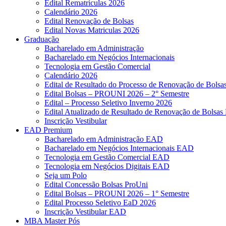
Edital Rematrículas 2026
Calendário 2026
Edital Renovação de Bolsas
Edital Novas Matriculas 2026
Graduação
Bacharelado em Administração
Bacharelado em Negócios Internacionais
Tecnologia em Gestão Comercial
Calendário 2026
Edital de Resultado do Processo de Renovação de Bol
Edital Bolsas – PROUNI 2026 – 2° Semestre
Edital – Processo Seletivo Inverno 2026
Edital Atualizado de Resultado de Renovação de Bolsas 
Inscrição Vestibular
EAD Premium
Bacharelado em Administração EAD
Bacharelado em Negócios Internacionais EAD
Tecnologia em Gestão Comercial EAD
Tecnologia em Negócios Digitais EAD
Seja um Polo
Edital Concessão Bolsas ProUni
Edital Bolsas – PROUNI 2026 – 1° Semestre
Edital Processo Seletivo EaD 2026
Inscrição Vestibular EAD
MBA Master Pós