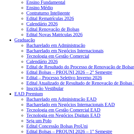
Ensino Fundamental
Ensino Médio
Contraturno Inteligente
Edital Rematrículas 2026
Calendário 2026
Edital Renovação de Bolsas
Edital Novas Matriculas 2026
Graduação
Bacharelado em Administração
Bacharelado em Negócios Internacionais
Tecnologia em Gestão Comercial
Calendário 2026
Edital de Resultado do Processo de Renovação de Bol
Edital Bolsas – PROUNI 2026 – 2° Semestre
Edital – Processo Seletivo Inverno 2026
Edital Atualizado de Resultado de Renovação de Bolsas 
Inscrição Vestibular
EAD Premium
Bacharelado em Administração EAD
Bacharelado em Negócios Internacionais EAD
Tecnologia em Gestão Comercial EAD
Tecnologia em Negócios Digitais EAD
Seja um Polo
Edital Concessão Bolsas ProUni
Edital Bolsas – PROUNI 2026 – 1° Semestre