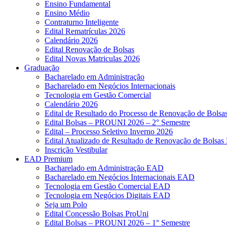
Ensino Fundamental
Ensino Médio
Contraturno Inteligente
Edital Rematrículas 2026
Calendário 2026
Edital Renovação de Bolsas
Edital Novas Matriculas 2026
Graduação
Bacharelado em Administração
Bacharelado em Negócios Internacionais
Tecnologia em Gestão Comercial
Calendário 2026
Edital de Resultado do Processo de Renovação de Bol
Edital Bolsas – PROUNI 2026 – 2° Semestre
Edital – Processo Seletivo Inverno 2026
Edital Atualizado de Resultado de Renovação de Bolsas 
Inscrição Vestibular
EAD Premium
Bacharelado em Administração EAD
Bacharelado em Negócios Internacionais EAD
Tecnologia em Gestão Comercial EAD
Tecnologia em Negócios Digitais EAD
Seja um Polo
Edital Concessão Bolsas ProUni
Edital Bolsas – PROUNI 2026 – 1° Semestre