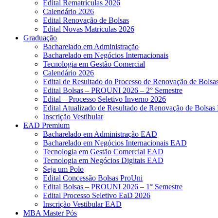
Edital Rematrículas 2026
Calendário 2026
Edital Renovação de Bolsas
Edital Novas Matriculas 2026
Graduação
Bacharelado em Administração
Bacharelado em Negócios Internacionais
Tecnologia em Gestão Comercial
Calendário 2026
Edital de Resultado do Processo de Renovação de Bol
Edital Bolsas – PROUNI 2026 – 2° Semestre
Edital – Processo Seletivo Inverno 2026
Edital Atualizado de Resultado de Renovação de Bolsas 
Inscrição Vestibular
EAD Premium
Bacharelado em Administração EAD
Bacharelado em Negócios Internacionais EAD
Tecnologia em Gestão Comercial EAD
Tecnologia em Negócios Digitais EAD
Seja um Polo
Edital Concessão Bolsas ProUni
Edital Bolsas – PROUNI 2026 – 1° Semestre
Edital Processo Seletivo EaD 2026
Inscrição Vestibular EAD
MBA Master Pós